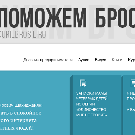
Дневник предпринимателя
Аудио
Видео
Книги
Ку
ЗАПИСКИ МАМЫ
Я Н
ЧЕТВЕРЫХ ДЕТЕЙ
ПРО
ИЗ СЕРИИ
ирович Шахиджанян:
«ОДИНОЧЕСТВО
А В
ать в спокойное
МНЕ НЕ ГРОЗИТ»
кого интернета
нтных людей
!