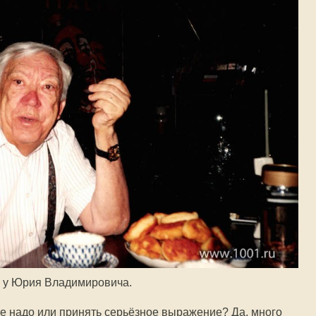
 у Юрия Владимировича.
не надо или принять серьёзное выражение? Да, много