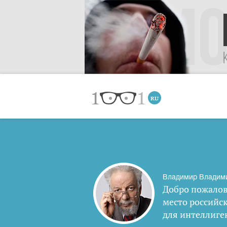
Владимир Владим
Добро пожалов
место российс
для интеллиге