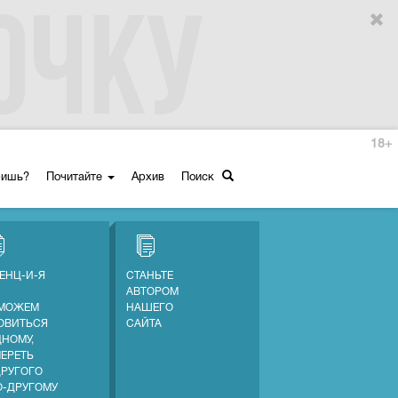
18+
ришь?
Почитайте
Архив
Поиск
ЕНЦ-И-Я
СТАНЬТЕ
АВТОРОМ
МОЖЕМ
НАШЕГО
ОВИТЬСЯ
САЙТА
ДНОМУ,
МЕРЕТЬ
ДРУГОГО
О-ДРУГОМУ