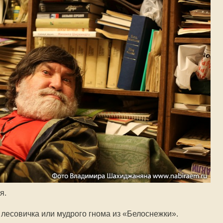
я.
 лесовичка или мудрого гнома из «Белоснежки».