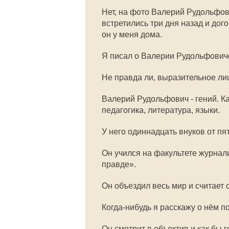
Нет, на фото Валерий Рудольфови
встретились три дня назад и дог
он у меня дома.
Я писал о Валерии Рудольфовиче
Не правда ли, выразительное ли
Валерий Рудольфович - гений. Ка
педагогика, литература, языки.
У него одиннадцать внуков от пя
Он учился на факультете журнал
правде».
Он объездил весь мир и считает 
Когда-нибудь я расскажу о нём п
Он смотрит в объектив и как бы го