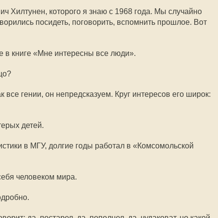
ч Хилтунен, которого я знаю с 1968 года. Мы случайно
оворились посидеть, поговорить, вспомнить прошлое. Вот
 в книге «Мне интересны все люди».
цо?
к все гении, он непредсказуем. Круг интересов его широк:
терых детей.
истики в МГУ, долгие годы работал в «Комсомольской
себя человеком мира.
одробно.
ворит: да, постарел, да, пополнел, да, чудаковат, но какой