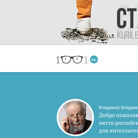
Владимир Владим
Добро пожалов
место российс
для интеллиге