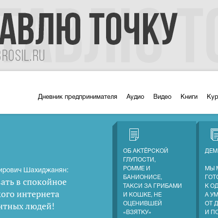
Дневник предпринимателя
Аудио
Видео
Книги
Ку
ОБ АКТЁРСКОЙ
ДЕМ
ГЛУПОСТИ,
РОММЕ И
МЫ 
ирович Шахиджанян:
БАНИОНИСЕ,
ГОТ
ать в спокойное
ТАКСИ ЗА ГРИБАМИ
К О
кого интернета
И КОШКЕ, НЕ
А У
нтных людей
!
ОЦЕНИВШЕЙ
ОТ 
«ВЗЯТКУ»
И П