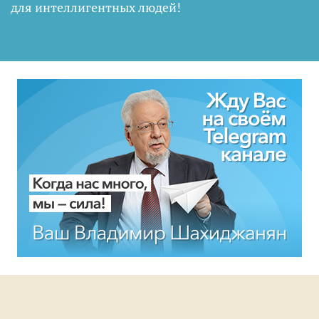
для интеллигентных людей
!