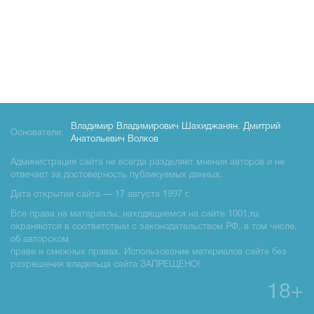
Владимир Владимирович Шахиджанян
,
Дмитрий
Основатели:
Анатольевич Волков
Администрация сайта не всегда разделяет мнения авторов и не
отвечает за достоверность публикуемых данных.
Дата открытия сайта — 17 августа 1997 г.
Все права на материалы, находящиемся на сайте 1001.ru,
охраняются в соответствии с законодательством РФ, в том числе,
об авторском
праве и смежных правах. Использование материалов сайте без
разрешения владельца сайта ЗАПРЕЩЕНО!
18+