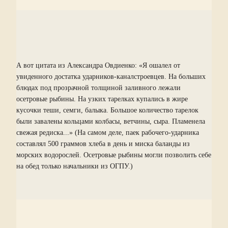
А вот цитата из Александра Овдиенко: «Я ошалел от
увиденного достатка ударников-каналстроевцев. На больших
блюдах под прозрачной толщиной заливного лежали
осетровые рыбины. На узких тарелках купались в жире
кусочки теши, семги, балыка. Большое количество тарелок
были завалены кольцами колбасы, ветчины, сыра. Пламенела
свежая редиска...» (На самом деле, паек рабочего-ударника
составлял 500 граммов хлеба в день и миска баланды из
морских водорослей. Осетровые рыбины могли позволить себе
на обед только начальники из ОГПУ.)