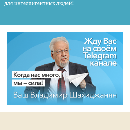
для интеллигентных людей
!