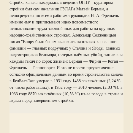
Стройка канала находилась в ведении ОГПУ - куратором
стройки был сам начальник ГУЛАГа Матвей Берман, а
непосредственно всеми работами руководил Н. А. Френкель -
именно ему и приписывают идею повсеместного
использования труда заключённых для работы на крупных
народно-хозяйственных стройках. Александр Солженицын
писал "Впору было бы им выложить на откосах канала пять
фамилий — главных подручных у Сталина и Ягоды, главных
надсмотрщиков Беломора, пятерых наёмных убийц, записав за
каждым тысяч по сорок жизней: Берман — Фирин — Коган —
Френкель — Раппопорт.» И это не просто преувеличение:
согласно официальным данным во время строительства канала
в БелБалтЛаге умерло в 1931 году 1438 заключённых (2,24 %
от числа работавших), в 1932 году — 2010 человек (2,03 %), в
1933 году 8870 заключённых (10,56 %) из-за голода в стране и
аврала перед завершением стройки.