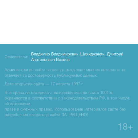
Владимир Владимирович Шахиджанян
,
Дмитрий
Основатели:
Анатольевич Волков
Администрация сайта не всегда разделяет мнения авторов и не
отвечает за достоверность публикуемых данных.
Дата открытия сайта — 17 августа 1997 г.
Все права на материалы, находящиемся на сайте 1001.ru,
охраняются в соответствии с законодательством РФ, в том числе,
об авторском
праве и смежных правах. Использование материалов сайте без
разрешения владельца сайта ЗАПРЕЩЕНО!
18+