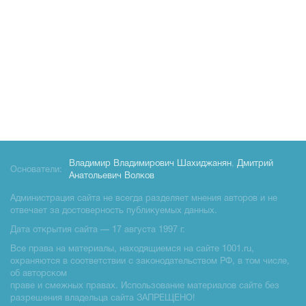
Владимир Владимирович Шахиджанян
,
Дмитрий
Основатели:
Анатольевич Волков
Администрация сайта не всегда разделяет мнения авторов и не
отвечает за достоверность публикуемых данных.
Дата открытия сайта — 17 августа 1997 г.
Все права на материалы, находящиемся на сайте 1001.ru,
охраняются в соответствии с законодательством РФ, в том числе,
об авторском
праве и смежных правах. Использование материалов сайте без
разрешения владельца сайта ЗАПРЕЩЕНО!