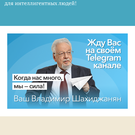
для интеллигентных людей
!