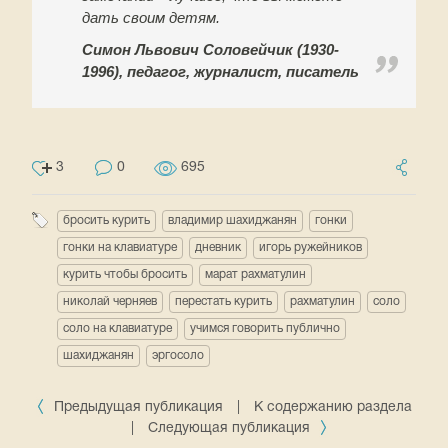
дать своим детям.
Симон Львович Соловейчик (1930-
1996), педагог, журналист, писатель
3
0
695
бросить курить
владимир шахиджанян
гонки
гонки на клавиатуре
дневник
игорь ружейников
курить чтобы бросить
марат рахматулин
николай черняев
перестать курить
рахматулин
соло
соло на клавиатуре
учимся говорить публично
шахиджанян
эргосоло
Предыдущая публикация
|
К содержанию раздела
|
Следующая публикация