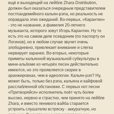
ещё и выходящий на лейбле Zhara Distribution,
должен был оказаться очередным представителем
постпандемийного кальян-рэпа, но реальность не
оправдала этих ожиданий. Во-первых, «Карантин»
- это не название, а фамилия 20-летнего
музыканта, которого зовут Игорь Карантин. Ну то
есть это на самом деле псевдоним (по паспорту он
Логинов), но в любом случае звучит очень
злободневно, привлекает внимание и слегка
нервирует заранее. Во-вторых, некоторые
приметы кальянной музыкальной субкультуры в
мини-альбоме из четырёх песен действительно
имеются, но это проявляется скорее в
аранжировках, чем в идеологии. Кальян-рэп? Ну,
может быть, только без рэпа, кальяна и кайфовой
расслабленной обстановки. С первых нот песни
«Притворяйся» исполнитель поёт чуть более
высоко, нервно и страстно, чем принято на лейбле
Zhara, и вместо ленивого вайба старается
устроить слушателю встряску - аккуратную, но