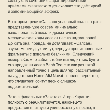
сильную. В сочетании с аранжировочными
приёмами «кавказского дэнсхолла» это даёт яркий
и запоминающийся эффект.
Во втором треке «Сапсан» условный «кальян-рэп»
представлен уже совсем минимально:
взволнованный вокал и драматичные
мелодические ходы делают песню наджанровой.
До хита она, правда, не дотягивает: «Сапсан»
звучит менее двух минут, чередуя проникновенные
фрагменты с довольно безликими. Следующий
номер «Как мне забыть тебя» выглядит так, будто
его продакшн делал Bahh Tee: это как раз такой
направленный точно в цель шлягер, рассчитанный
на аудиторию HammAli&Navai - вполне вероятно,
что слушатели сочтут песню слишком
подражательной.
Зато в финальных «Закатах» Игорь Карантин
полностью реабилитируется, наконец-то
представив внятную и универсальную песню, в