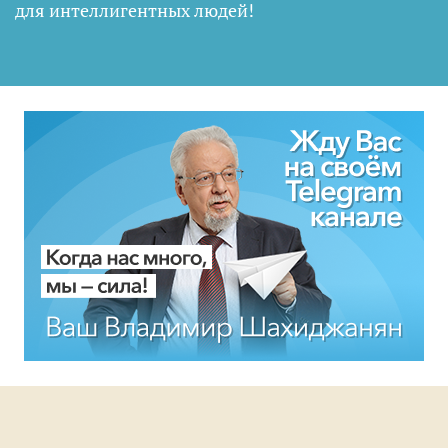
для интеллигентных людей
!