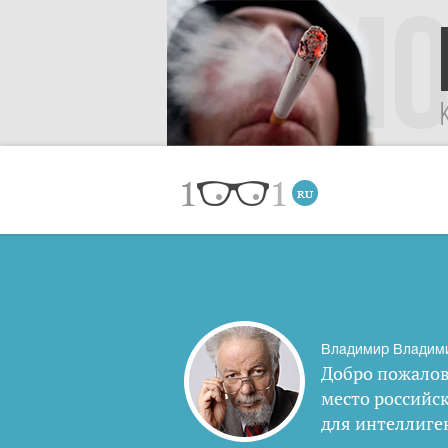
Владимир Владим
Добро пожалов
место российс
для интеллиге