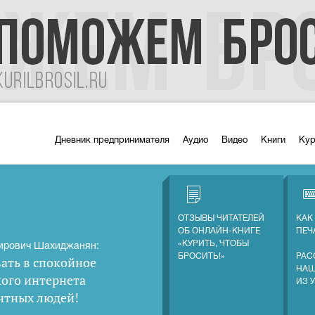
Дневник предпринимателя
Аудио
Видео
Книги
Ку
ОТЗЫВЫ ЧИТАТЕЛЕЙ
КАК
ОБ ОНЛАЙН-КНИГЕ
ПЕЧ
«КУРИТЬ, ЧТОБЫ
ирович Шахиджанян:
БРОСИТЬ!»
РАС
ать в спокойное
НАШ
кого интернета
ИЗ 
нтных людей
!