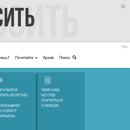
18+
ришь?
Почитайте
Архив
Поиск
 Я УЧИЛСЯ
ЧЕМУ НАМ
АТАТЬ ВСЛЕПУЮ
НЕ ГРЕХ
ПОУЧИТЬСЯ
СКАЗЫВАЕТ
У НЕМЦЕВ
 СОЛИСТ
УКРАИНЫ