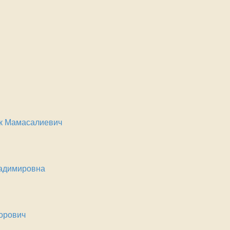
к Мамасалиевич
ладимировна
орович