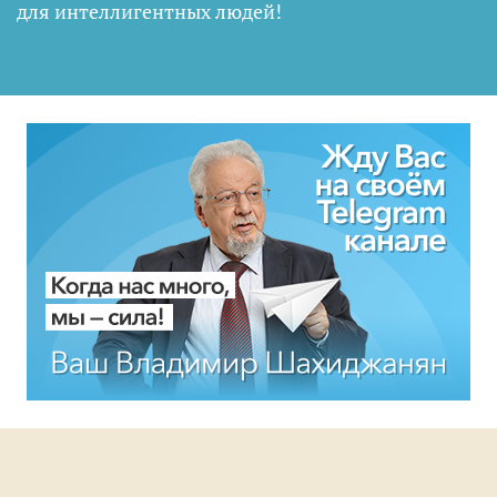
для интеллигентных людей
!