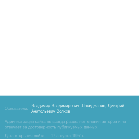
Владимир Владимирович Шахиджанян
,
Дмитрий
Основатели:
Анатольевич Волков
Администрация сайта не всегда разделяет мнения авторов и не
отвечает за достоверность публикуемых данных.
Дата открытия сайта — 17 августа 1997 г.