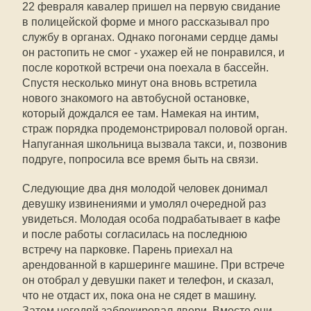
22 февраля кавалер пришел на первую свидание
в полицейской форме и много рассказывал про
службу в органах. Однако погонами сердце дамы
он растопить не смог - ухажер ей не понравился, и
после короткой встречи она поехала в бассейн.
Спустя несколько минут она вновь встретила
нового знакомого на автобусной остановке,
который дождался ее там. Намекая на интим,
страж порядка продемонстрировал половой орган.
Напуганная школьница вызвала такси, и, позвонив
подруге, попросила все время быть на связи.
Следующие два дня молодой человек донимал
девушку извинениями и умолял очередной раз
увидеться. Молодая особа подрабатывает в кафе
и после работы согласилась на последнюю
встречу на парковке. Парень приехал на
арендованной в каршеринге машине. При встрече
он отобрал у девушки пакет и телефон, и сказал,
что не отдаст их, пока она не сядет в машину.
Затем негодяй заблокировал двери. Вместе они