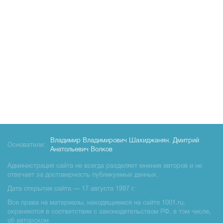
Владимир Владимирович Шахиджанян
,
Дмитрий
Основатели:
Анатольевич Волков
Администрация сайта не всегда разделяет мнения авторов и не
отвечает за достоверность публикуемых данных.
Дата открытия сайта — 17 августа 1997 г.
Все права на материалы, находящиемся на сайте 1001.ru,
охраняются в соответствии с законодательством РФ, в том числе,
об авторском