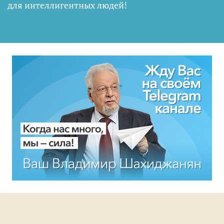
для интеллигентных людей
!