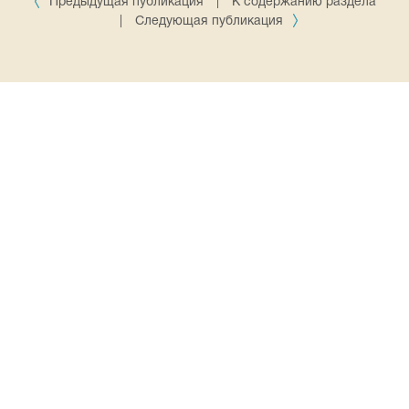
Предыдущая публикация
|
К содержанию раздела
|
Следующая публикация