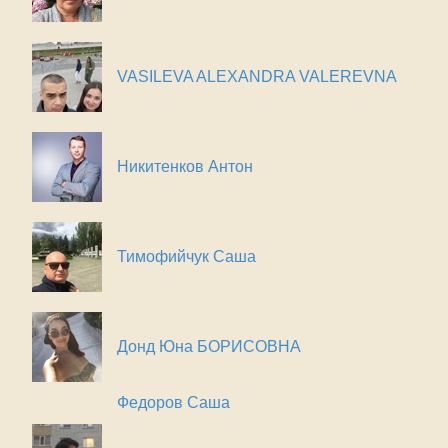
VASILEVA ALEXANDRA VALEREVNA
Никитенков Антон
Тимофийчук Саша
Донд Юна БОРИСОВНА
Федоров Саша