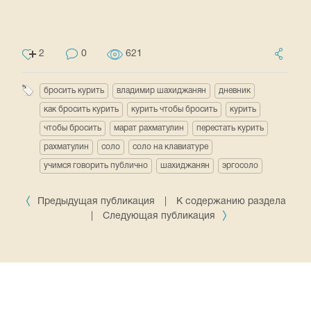
2
0
621
бросить курить
владимир шахиджанян
дневник
как бросить курить
курить чтобы бросить
курить
чтобы бросить
марат рахматулин
перестать курить
рахматулин
соло
соло на клавиатуре
учимся говорить публично
шахиджанян
эргосоло
Предыдущая публикация
|
К содержанию раздела
|
Следующая публикация