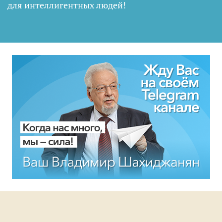
для интеллигентных людей
!