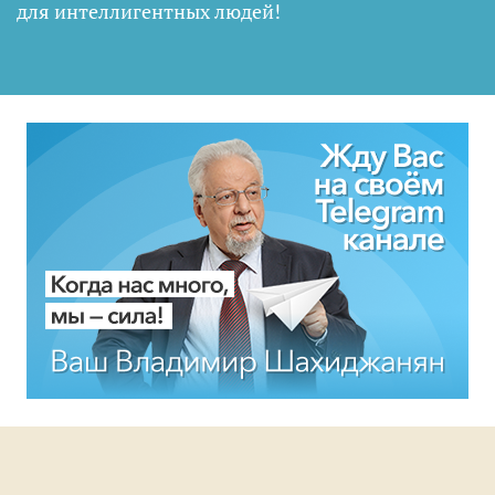
для интеллигентных людей
!