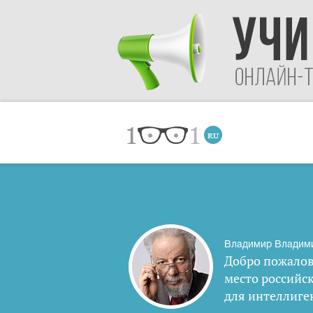
Владимир Владим
Добро пожалов
место российс
для интеллиге