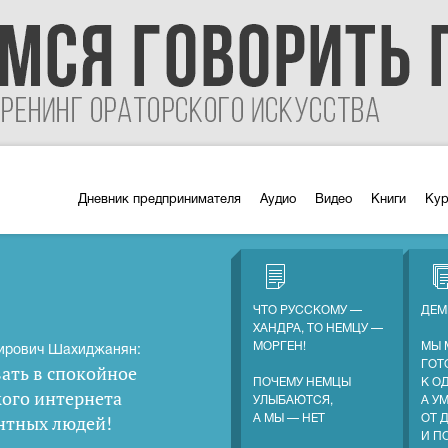
Дневник предпринимателя
Аудио
Видео
Книги
Ку
ЧТО РУССКОМУ —
ДЕМ
ХАНДРА, ТО НЕМЦУ —
МОРГЕН!
МЫ 
ирович Шахиджанян:
ГОТ
ать в спокойное
ПОЧЕМУ НЕМЦЫ
К О
кого интернета
УЛЫБАЮТСЯ,
А У
нтных людей
!
А МЫ — НЕТ
ОТ 
И П