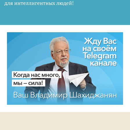
для интеллигентных людей
!