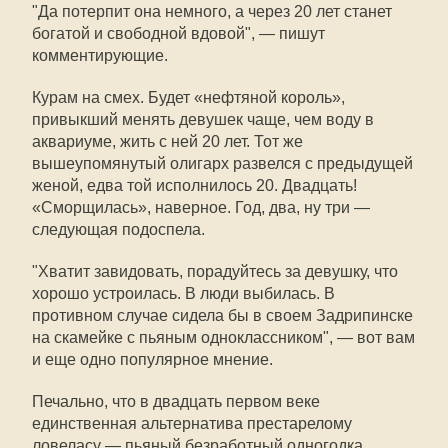
"Да потерпит она немного, а через 20 лет станет
богатой и свободной вдовой", — пишут
комментирующие.
Курам на смех. Будет «нефтяной король»,
привыкший менять девушек чаще, чем воду в
аквариуме, жить с ней 20 лет. Тот же
вышеупомянутый олигарх развелся с предыдущей
женой, едва той исполнилось 20. Двадцать!
«Сморщилась», наверное. Год, два, ну три —
следующая подоспела.
"Хватит завидовать, порадуйтесь за девушку, что
хорошо устроилась. В люди выбилась. В
противном случае сидела бы в своем Задрипинске
на скамейке с пьяным одноклассником", — вот вам
и еще одно популярное мнение.
Печально, что в двадцать первом веке
единственная альтернатива престарелому
ловеласу — пьяный безработный одногодка.