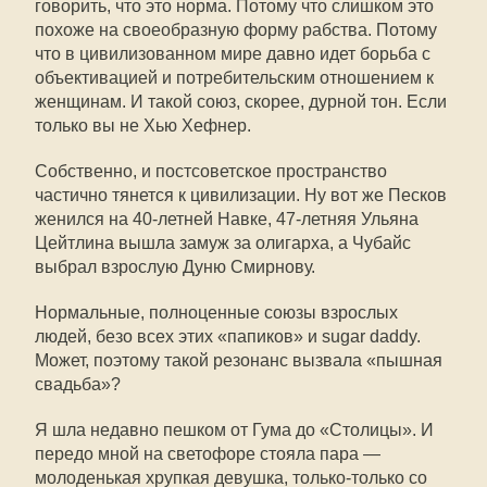
говорить, что это норма. Потому что слишком это
похоже на своеобразную форму рабства. Потому
что в цивилизованном мире давно идет борьба с
объективацией и потребительским отношением к
женщинам. И такой союз, скорее, дурной тон. Если
только вы не Хью Хефнер.
Собственно, и постсоветское пространство
частично тянется к цивилизации. Ну вот же Песков
женился на 40-летней Навке, 47-летняя Ульяна
Цейтлина вышла замуж за олигарха, а Чубайс
выбрал взрослую Дуню Смирнову.
Нормальные, полноценные союзы взрослых
людей, безо всех этих «папиков» и sugar daddy.
Может, поэтому такой резонанс вызвала «пышная
свадьба»?
Я шла недавно пешком от Гума до «Столицы». И
передо мной на светофоре стояла пара —
молоденькая хрупкая девушка, только-только со