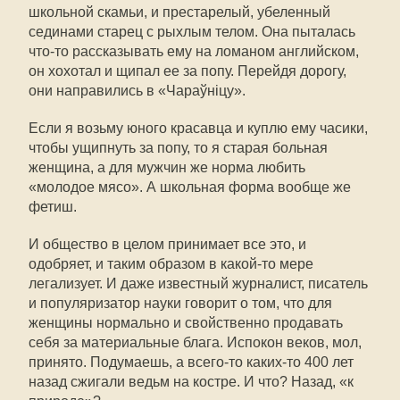
школьной скамьи, и престарелый, убеленный
сединами старец с рыхлым телом. Она пыталась
что-то рассказывать ему на ломаном английском,
он хохотал и щипал ее за попу. Перейдя дорогу,
они направились в «Чараўніцу».
Если я возьму юного красавца и куплю ему часики,
чтобы ущипнуть за попу, то я старая больная
женщина, а для мужчин же норма любить
«молодое мясо». А школьная форма вообще же
фетиш.
И общество в целом принимает все это, и
одобряет, и таким образом в какой-то мере
легализует. И даже известный журналист, писатель
и популяризатор науки говорит о том, что для
женщины нормально и свойственно продавать
себя за материальные блага. Испокон веков, мол,
принято. Подумаешь, а всего-то каких-то 400 лет
назад сжигали ведьм на костре. И что? Назад, «к