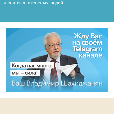
для интеллигентных людей
!