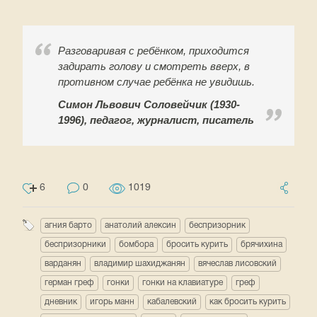
Разговаривая с ребёнком, приходится
задирать голову и смотреть вверх, в
противном случае ребёнка не увидишь.
Симон Львович Соловейчик (1930-
1996), педагог, журналист, писатель
6
0
1019
агния барто
анатолий алексин
беспризорник
беспризорники
бомбора
бросить курить
брячихина
варданян
владимир шахиджанян
вячеслав лисовский
герман греф
гонки
гонки на клавиатуре
греф
дневник
игорь манн
кабалевский
как бросить курить