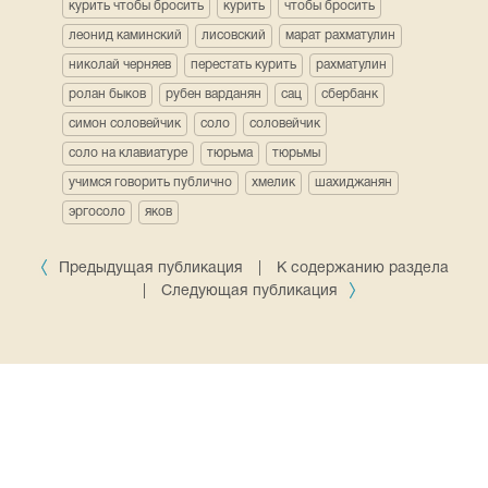
курить чтобы бросить
курить
чтобы бросить
леонид каминский
лисовский
марат рахматулин
николай черняев
перестать курить
рахматулин
ролан быков
рубен варданян
сац
сбербанк
симон соловейчик
соло
соловейчик
соло на клавиатуре
тюрьма
тюрьмы
учимся говорить публично
хмелик
шахиджанян
эргосоло
яков
Предыдущая публикация
|
К содержанию раздела
|
Следующая публикация