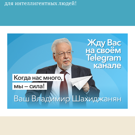
для интеллигентных людей
!