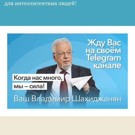
для интеллигентных людей
!