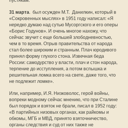
пустякам.
31 марта
. был осужден М.Т. Данилкин, который в
«Сокровенных мыслях» в 1951 году написал: «Я
нередко думаю над сутью Мусоргского и его оперы
«Борис Годунов». И очень многое нахожу, что
сейчас звучит с еще большей злободневностью,
чем в то время. Отрыв правительства от народа
стал более широким и странным. Плач юродивого
принял форму глухого стона. Извечная беда
России: самодурство у власти, плач и стон народа,
терпение до исступления, а потом вспышка и
решительная ломка всего на свете, даже того, что
не подлежит ломке».
Или, например, И.Я. Низковолос, герой войны,
вопреки модному сейчас мнению, что при Сталине
был порядок и взяток не брали, писал в 1952 году:
«В партийных низовых органах, как райкомы и
обкомы, МГБ и МВД, принято взяточничество,
органы следствия и суд от них также не