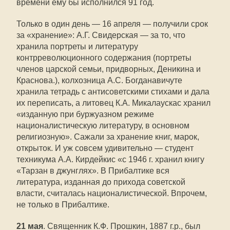
времени ему бы исполнился 91 год.
Только в один день — 16 апреля — получили срок
за «хранение»: А.Г. Свидерская — за то, что
хранила портреты и литературу
контрреволюционного содержания (портреты
членов царской семьи, придворных, Деникина и
Краснова.), колхозница А.С. Богданавичуте
хранила тетрадь с антисоветскими стихами и дала
их переписать, а литовец К.А. Микалаускас хранил
«изданную при буржуазном режиме
националистическую литературу, в основном
религиозную». Сажали за хранение книг, марок,
открыток. И уж совсем удивительно — студент
техникума А.А. Кирдейкис «с 1946 г. хранил книгу
«Тарзан в джунглях». В Прибалтике вся
литература, изданная до прихода советской
власти, считалась националистической. Впрочем,
не только в Прибалтике.
21 мая
. Священник К.Ф. Прошкин, 1887 г.р., был