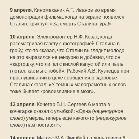
9 апреля
. Киномеханик А.Т. Иванов во время
демонстрации фильма, когда на экране появился
Сталин, крикнул: «За смерть Сталина, ура!»
10 апреля
. Электромонтер Н.Ф. Козак, когда,
рассматривая газету с фотографией Сталина в
гробу, кто-то сказал, что Сталин выглядит молодо,
на это выразился нецензурно и добавил, что он
«картошку, что ли, ел с кислой капустой или пыль
глотал, как мы с тобой». Рабочий А.В. Кузнецов при
прослушивании в цехе сообщения о здоровье
Сталина сказал: «У темных малограмотных ослов
тоже бывает кровоизлияние в мозг».
13 апреля
. Кочегар В.Н. Сергеев 6 марта в
кочегарке сказал с улыбкой: «Одна (
нецензурное
слово
) умерла, теперь еще какого-то (
нецензурное
слово
) нам поставят».
14 апреля
. Матрос М.А. Фишбейн в день траура 6