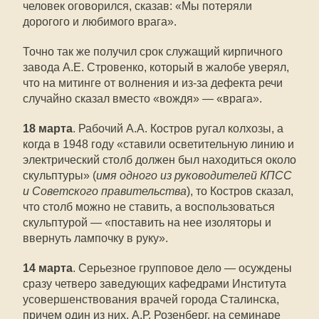
человек оговорился, сказав: «Мы потеряли
дорогого и любимого врага».
Точно так же получил срок служащий кирпичного
завода А.Е. Стровенко, который в жалобе уверял,
что на митинге от волнения и из-за дефекта речи
случайно сказал вместо «вождя» — «врага».
18 марта
. Рабочий А.А. Костров ругал колхозы, а
когда в 1948 году «ставили осветительную линию и
электрический столб должен был находиться около
скульптуры» (
имя одного из руководителей КПСС
и Советского правительства
), то Костров сказал,
что столб можно не ставить, а воспользоваться
скульптурой — «поставить на нее изоляторы и
ввернуть лампочку в руку».
14 марта
. Серьезное групповое дело — осуждены
сразу четверо заведующих кафедрами Института
усовершенствования врачей города Сталинска,
причем один из них, А.Р. Розенберг, на семинаре