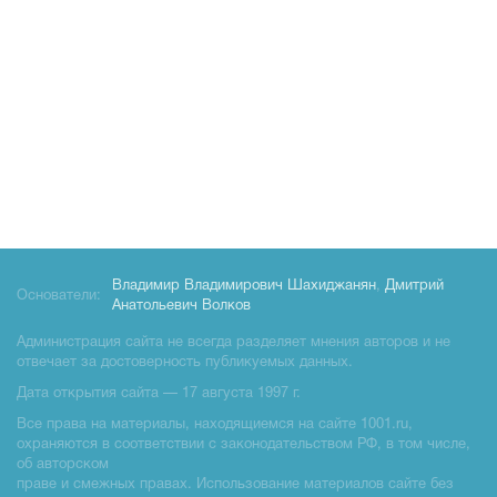
Владимир Владимирович Шахиджанян
,
Дмитрий
Основатели:
Анатольевич Волков
Администрация сайта не всегда разделяет мнения авторов и не
отвечает за достоверность публикуемых данных.
Дата открытия сайта — 17 августа 1997 г.
Все права на материалы, находящиемся на сайте 1001.ru,
охраняются в соответствии с законодательством РФ, в том числе,
об авторском
праве и смежных правах. Использование материалов сайте без