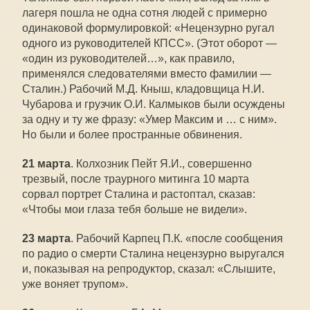
лагеря пошла не одна сотня людей с примерно
одинаковой формулировкой: «Нецензурно ругал
одного из руководителей КПСС». (Этот оборот —
«один из руководителей…», как правило,
применялся следователями вместо фамилии —
Сталин.) Рабочий М.Д. Кныш, кладовщица Н.И.
Чубарова и грузчик О.И. Калмыков были осуждены
за одну и ту же фразу: «Умер Максим и … с ним».
Но были и более пространные обвинения.
21 марта
. Колхозник Пейт Я.И., совершенно
трезвый, после траурного митинга 10 марта
сорвал портрет Сталина и растоптал, сказав:
«Чтобы мои глаза тебя больше не видели».
23 марта
. Рабочий Карпец П.К. «после сообщения
по радио о смерти Сталина нецензурно выругался
и, показывая на репродуктор, сказал: «Слышите,
уже воняет трупом».