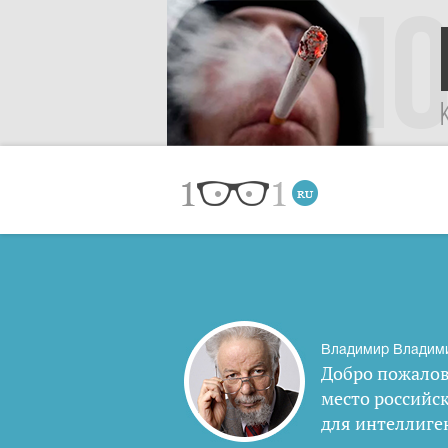
Владимир Владим
Добро пожалов
место российс
для интеллиге