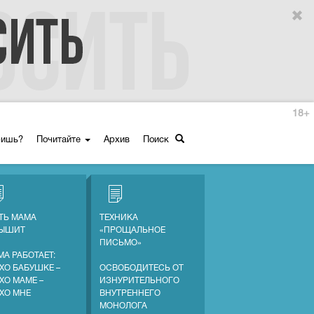
18+
ришь?
Почитайте
Архив
Поиск
ТЬ МАМА
ТЕХНИКА
ЛЫШИТ
«ПРОЩАЛЬНОЕ
ПИСЬМО»
МА РАБОТАЕТ:
ХО БАБУШКЕ –
ОСВОБОДИТЕСЬ ОТ
ХО МАМЕ –
ИЗНУРИТЕЛЬНОГО
ХО МНЕ
ВНУТРЕННЕГО
МОНОЛОГА