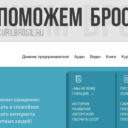
Дневник предпринимателя
Аудио
Видео
Книги
Ку
«МЫ НЕ ХУЖЕ
ПУС
ГОРАЦИЯ…»
УС
ирович Шахиджанян:
ИСТОРИЯ
СХЕ
ать в спокойное
РАЗВИТИЯ
ПЛО
кого интернета
АВТОРСКОЙ
ПЛО
нтных людей
!
ПЕСНИ В СССР
ПЛО