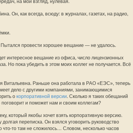
ередач, на мой взгляд, нулевая.
а. Он, как всегда, всюду: в журналах, газетах, на радио,
ёмки.
. Пытался провести хорошее вещание — не удалось.
будет интересное вещание из офиса, число лицензионных
за. Но пока убедить в этом моих коллег не получается. Всё
я Витальевна. Раньше она работала в РАО «ЕЭС», теперь
имеет дело с другими компаниями, занимающимися
орить о
корпоративной версии
. Сколько я таких обещаний
поговорит и поможет нам и своим коллегам?
еку, который якобы хочет взять корпоративную версию.
у долгая переписка. Он взялся уговорить руководство
но
что-то
там не сложилось… Словом, несколько часов