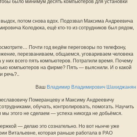
чтобы было минимум десять компьютеров для установки
й выдох, потом снова вдох. Подозвал Максима Андреевича
мировича Колодюка, ещё
кто-то
из сотрудников был рядом,
посмотрите… Почти год ведём переговоры по телефону,
жение, перезваниваем, общаемся, уговариваем человека
 у них всего пять компьютеров. Потратили время. Почему
олько компьютеров на фирме? Пять — выяснили. И о какой
 речь?..
Ваш
Владимир Владимирович Шахиджанян
ячеславовичу Померанцеву и Максиму Андреевичу
отрудниками, обучать, контролировать, помогать. Научить
 мы этого не сделаем — успеха никогда не добьёмся.
ержкой — делаю это сознательно. Но вот нынче уже
рии Витальевне, которая раньше работала в РАО