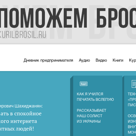
Дневник предпринимателя
Аудио
Видео
Книги
Ку
КАК Я УЧИЛСЯ
ТЕХ
ПЕЧАТАТЬ ВСЛЕПУЮ
«ПР
ПИС
ирович Шахиджанян:
РАССКАЗЫВАЕТ
ать в спокойное
НАШ СОЛИСТ
ОСВ
кого интернета
ИЗ УКРАИНЫ
ИЗН
нтных людей
!
ВНУ
МОН