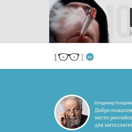
Владимир Владим
Добро пожалов
место российс
для интеллиге