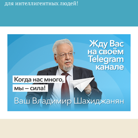
для интеллигентных людей
!