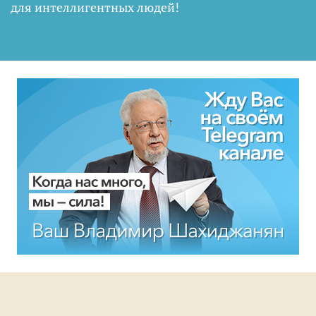
для интеллигентных людей
!