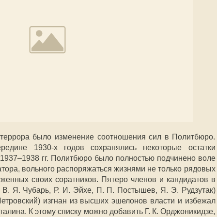
террора было изменение соотношения сил в Политбюро.
едине 1930-х годов сохранялись некоторые остатки
в 1937–1938 гг. Политбюро было полностью подчинено воле
атора, вольного распоряжаться жизнями не только рядовых
уженных своих соратников. Пятеро членов и кандидатов в
В. Я. Чубарь, Р. И. Эйхе, П. П. Постышев, Я. Э. Рудзутак)
Петровский) изгнан из высших эшелонов власти и избежал
алина. К этому списку можно добавить Г. К. Орджоникидзе,