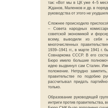
так: «Вот мы в ЦК уже 4–5 мес
Жданов, Маленков и др. в поря
руководства от этого не ухудшил
Сложнее происходило приспособ
– Совета народных комиссар
советской экономикой и форсир
всему, выводили из себя не
многочисленных правительстве
1939–1941 гг., в марте 1941 г.
Совнаркома СССР. В его соста
Бюро имело большие полномоч
идею выдвинул сам Сталин. Име
положение. Нетрудно заметить
правительстве по подобию ру
рассчитывал придать партийно
только.
Образование руководящей груп
интриги против правительства, 
Бюро СНК было дополнено суще