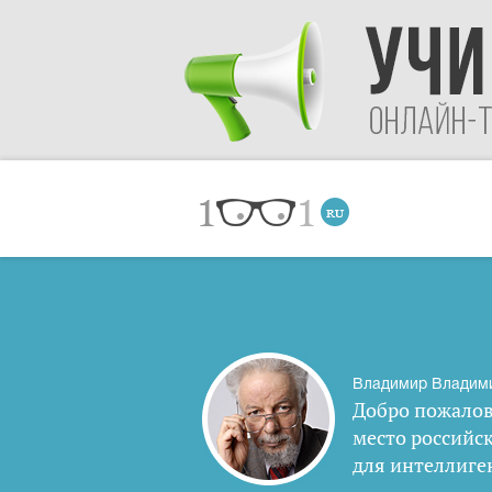
Владимир Владим
Добро пожалов
место российс
для интеллиге