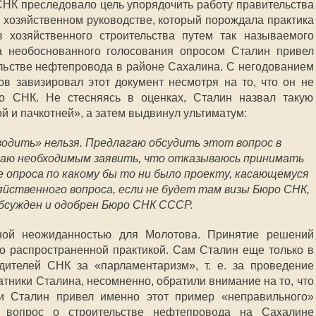
СНК преследовало цель упорядочить работу правительства
в хозяйственном руководстве, который порождала практика
хозяйственного строительства путем так называемого
а необоснованного голосования опросом Сталин привел
ельстве нефтепровода в районе Сахалина. С негодованием
ов завизировал этот документ несмотря на то, что он не
о СНК. Не стесняясь в оценках, Сталин назвал такую
й и пачкотней», а затем выдвинул ультиматум:
водить» нельзя. Предлагаю обсудить этот вопрос в
таю необходимым заявить, что отказываюсь принимать
е опроса по какому бы то ни было проекту, касающемуся
яйственного вопроса, если не будет там визы Бюро СНК,
бсужден и одобрен Бюро СНК СССР.
ной неожиданностью для Молотова. Принятие решений
 распространенной практикой. Сам Сталин еще только в
дителей СНК за «парламентаризм», т. е. за проведение
тники Сталина, несомненно, обратили внимание на то, что
и Сталин привел именно этот пример «неправильного»
у вопрос о строительстве нефтепровода на Сахалине