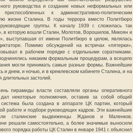
вного руководства и создание новых неформальных или
 приспособленных к административно-политическим
илю жизни Сталина. В годы террора вместо Политбюро
руководящие группы. К началу 1939 г. сложилась так
, в которую вошли Сталин, Молотов, Ворошилов, Микоян и
а», выступавшая от имени Политбюро в целом, являлась
иктаторе. Помимо обсуждений на встречах «пятерки»,
овывал в рабочем порядке с отдельными соратниками.
подчинялись никаким формальным процедурам, а всецело
щания могли принимать самые разные формы. Важнейшие
 и днем, и ночью, и в кремлевском кабинете Сталина, и на
мя длительных застолий.
ень пирамиды власти составляли органы оперативного
 дал некоторые полномочия, оставив за собой общий
я система была создана в аппарате ЦК партии, который
кой работе и подборе руководящих кадров. Эти важнейшие
вали сталинские выдвиженцы Жданов и Маленков.
они решали самостоятельно, а более значимые выносили
ового порядка работы ЦК Сталин в январе 1941 г. объяснил