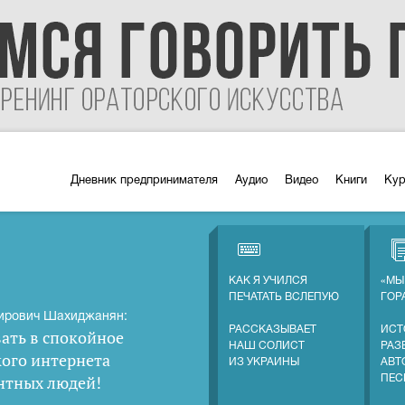
Дневник предпринимателя
Аудио
Видео
Книги
Ку
КАК Я УЧИЛСЯ
«МЫ
ПЕЧАТАТЬ ВСЛЕПУЮ
ГОР
ирович Шахиджанян:
РАССКАЗЫВАЕТ
ИСТ
ать в спокойное
НАШ СОЛИСТ
РАЗ
кого интернета
ИЗ УКРАИНЫ
АВТ
нтных людей
!
ПЕС