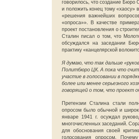
говорилось, что создание Бюро 
и положить конец тому «хаосу» 
«решения важнейших вопросов 
«опроса»». В качестве пример
проект постановления о строит
Сталин писал о том, что Молот
обсуждался на заседании Бюр
практику «канцелярской волокито
Я думаю, что так дальше «руко
Политбюро ЦК. А пока что счи
участие в голосовании в порядк
более или менее серьезного хоз
говорящей о том, что проект о
Претензии Сталина стали пол
опросом было обычной и широко
январе 1941 г. осуждал руково
многочисленных заседаний. Сора
для обоснования своей критик
голосования опросом. Почем