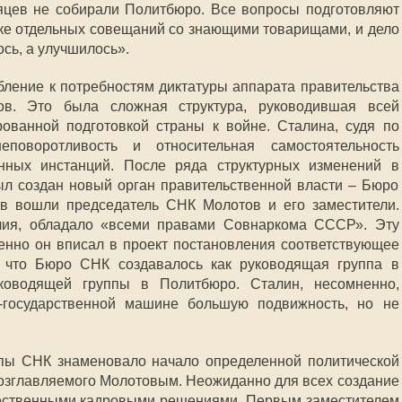
яцев не собирали Политбюро. Все вопросы подготовляют
дке отдельных совещаний со знающими товарищами, и дело
ось, а улучшилось».
ление к потребностям диктатуры аппарата правительства
ов. Это была сложная структура, руководившая всей
ованной подготовкой страны к войне. Сталина, судя по
поворотливость и относительная самостоятельность
нных инстанций. После ряда структурных изменений в
 был создан новый орган правительственной власти – Бюро
в вошли председатель СНК Молотов и его заместители.
ия, обладало «всеми правами Совнаркома СССР». Эту
нно он вписал в проект постановления соответствующее
, что Бюро СНК создавалось как руководящая группа в
ководящей группы в Политбюро. Сталин, несомненно,
-государственной машине большую подвижность, но не
пы СНК знаменовало начало определенной политической
возглавляемого Молотовым. Неожиданно для всех создание
ственными кадровыми решениями. Первым заместителем