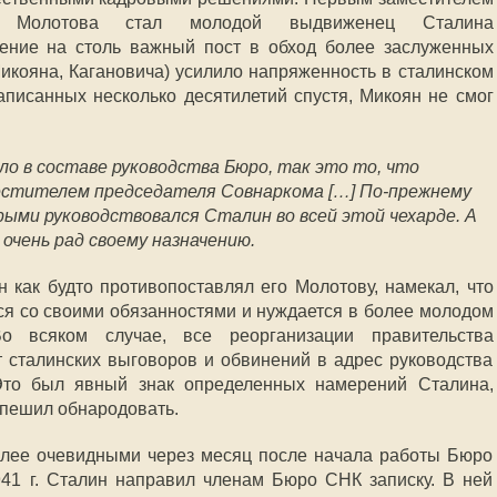
ва Молотова стал молодой выдвиженец Сталина
чение на столь важный пост в обход более заслуженных
икояна, Кагановича) усилило напряженность в сталинском
аписанных несколько десятилетий спустя, Микоян не смог
ло в составе руководства Бюро, так это то, что
естителем председателя Совнаркома […] По-прежнему
ыми руководствовался Сталин во всей этой чехарде. А
очень рад своему назначению.
 как будто противопоставлял его Молотову, намекал, что
ся со своими обязанностями и нуждается в более молодом
Во всяком случае, все реорганизации правительства
 сталинских выговоров и обвинений в адрес руководства
то был явный знак определенных намерений Сталина,
 спешил обнародовать.
олее очевидными через месяц после начала работы Бюро
41 г. Сталин направил членам Бюро СНК записку. В ней