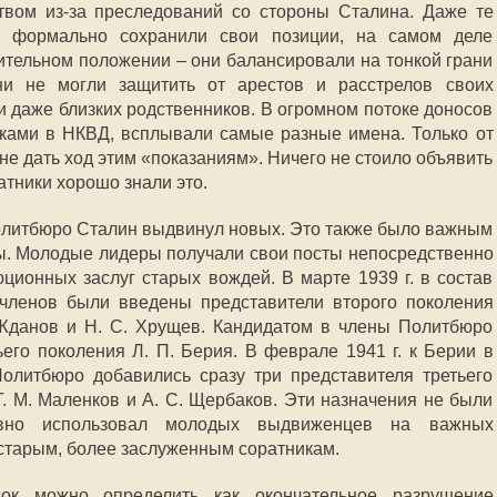
твом из-за преследований со стороны Сталина. Даже те
ые формально сохранили свои позиции, на самом деле
ительном положении – они балансировали на тонкой грани
и не могли защитить от арестов и расстрелов своих
и даже близких родственников. В огромном потоке доносов
ками в НКВД, всплывали самые разные имена. Только от
не дать ход этим «показаниям». Ничего не стоило объявить
атники хорошо знали это.
литбюро Сталин выдвинул новых. Это также было важным
ы. Молодые лидеры получали свои посты непосредственно
ционных заслуг старых вождей. В марте 1939 г. в состав
членов были введены представители второго поколения
 Жданов и Н. С. Хрущев. Кандидатом в члены Политбюро
его поколения Л. П. Берия. В феврале 1941 г. к Берии в
олитбюро добавились сразу три представителя третьего
 Г. М. Маленков и А. С. Щербаков. Эти назначения не были
ивно использовал молодых выдвиженцев на важных
 старым, более заслуженным соратникам.
вок можно определить как окончательное разрушение