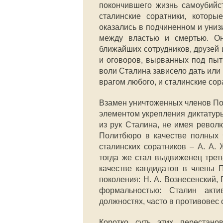
покончившего жизнь самоубийс
сталинские соратники, котор
оказались в подчиненном и униз
между властью и смертью. Он
ближайших сотрудников, друзей 
и оговоров, вырванных под пыт
воли Сталина зависело дать или 
врагом любого, и сталинские сор
Взамен уничтоженных членов По
элементом укрепления диктатур
из рук Сталина, не имея револю
Политбюро в качестве полных 
сталинских соратников – А. А.
тогда же стал выдвиженец треть
качестве кандидатов в члены П
поколения: Н. А. Вознесенский,
формальностью: Сталин акт
должностях, часто в противовес
Коротко суть этих перестано