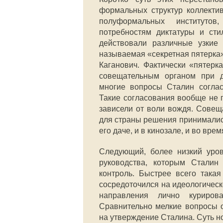
формальных структур коллекти
полуформальных институтов,
потребностям диктатуры и ст
действовали различные узкие 
называемая «секретная пятерка»
Каганович. Фактически «пятерк
совещательным органом при д
многие вопросы Сталин соглас
Такие согласования вообще не 
зависели от воли вождя. Сове
для страны решения принимались
его даче, и в кинозале, и во вре
Следующий, более низкий уров
руководства, которым Сталин
контроль. Быстрее всего така
сосредоточился на идеологичес
направления лично куриро
Сравнительно мелкие вопросы 
на утверждение Сталина. Суть н