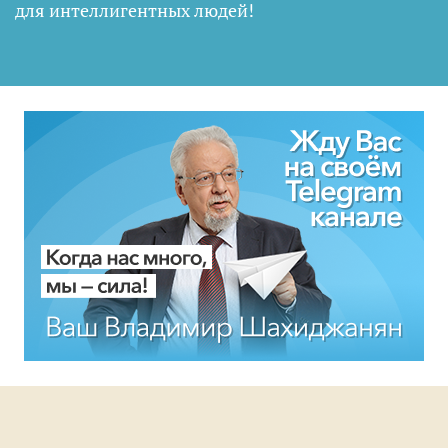
для интеллигентных людей
!