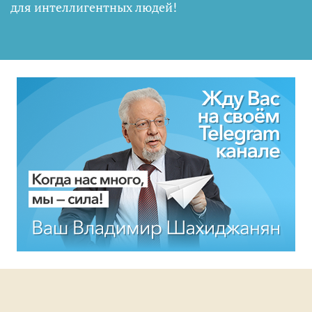
для интеллигентных людей
!