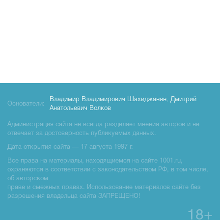
Владимир Владимирович Шахиджанян
,
Дмитрий
Основатели:
Анатольевич Волков
Администрация сайта не всегда разделяет мнения авторов и не
отвечает за достоверность публикуемых данных.
Дата открытия сайта — 17 августа 1997 г.
Все права на материалы, находящиемся на сайте 1001.ru,
охраняются в соответствии с законодательством РФ, в том числе,
об авторском
праве и смежных правах. Использование материалов сайте без
разрешения владельца сайта ЗАПРЕЩЕНО!
18+