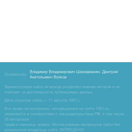
Владимир Владимирович Шахиджанян
,
Дмитрий
Основатели:
Анатольевич Волков
Администрация сайта не всегда разделяет мнения авторов и не
отвечает за достоверность публикуемых данных.
Дата открытия сайта — 17 августа 1997 г.
Все права на материалы, находящиемся на сайте 1001.ru,
охраняются в соответствии с законодательством РФ, в том числе,
об авторском
праве и смежных правах. Использование материалов сайте без
разрешения владельца сайта ЗАПРЕЩЕНО!