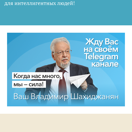
для интеллигентных людей
!