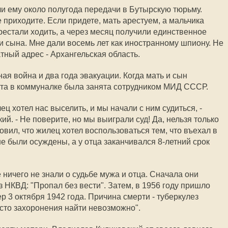
ли ему около полугода передачи в Бутырскую тюрьму.
приходите. Если придете, мать арестуем, а мальчика
рестали ходить, а через месяц получили единственное
ги сына. Мне дали восемь лет как иностранному шпиону. Не
тный адрес - Архангельская область.
я война и два года эвакуации. Когда мать и сын
ата в коммуналке была занята сотрудником МИД СССР.
ец хотел нас выселить, и мы начали с ним судиться, -
й. - Не поверите, но мы выиграли суд! Да, нельзя только
овил, что жилец хотел воспользоваться тем, что въехал в
не были осуждены, а у отца заканчивался 8-летний срок
 ничего не знали о судьбе мужа и отца. Сначала они
 НКВД: "Пропал без вести". Затем, в 1956 году пришло
 3 октября 1942 года. Причина смерти - туберкулез
есто захоронения найти невозможно".