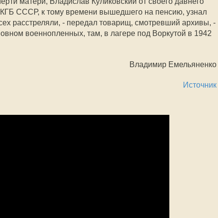
мерти матери, Владислав Куликовский от своего давнего
 КГБ СССР, к тому времени вышедшего на пенсию, узнал
сех расстреляли, - передал товарищ, смотревший архивы, -
новном военнопленных, там, в лагере под Воркутой в 1942
Владимир Емельяненко
Источник