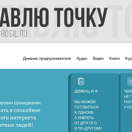
Дневник предпринимателя
Аудио
Видео
Книги
Ку
ДЕМЕНЦ-И-Я
ЧЕМ
НЕ 
МЫ МОЖЕМ
ПОУ
ирович Шахиджанян:
ГОТОВИТЬСЯ
У Н
ать в спокойное
К ОДНОМУ,
кого интернета
А УМЕРЕТЬ
нтных людей
!
ОТ ДРУГОГО
И ПО-ДРУГОМУ