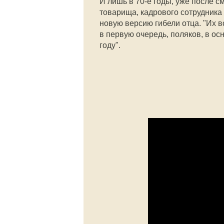
И лишь в 70-е годы, уже после с
товарища, кадрового сотрудника
новую версию гибели отца. "Их в
в первую очередь, поляков, в ос
году".