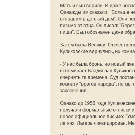
Мать и сын верили. И даже носи
Однажды им сказали: "Больше не 
отправим в детский дом". Они пе
письмо от отца. Он писал: "Бере
пиши". Был обозначен даже обра
Затем была Великая Отечественна
Куликовские вернулись, их комн
- У нас была бронь, но новый жил
вспоминает Владислав Куликовски
очернять те времена. Суд постан
комнату "врагов народа", но мы 
заключения…
Однако до 1956 года Куликовские
получали формальные отписки из
новое официальное письмо: "Умер
легких. Лагерь ликвидирован. М