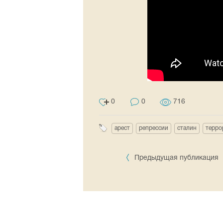
0
0
716
арест
репрессии
сталин
терро
Предыдущая публикация