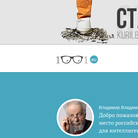
Владимир Владим
Добро пожалов
место российс
для интеллиге