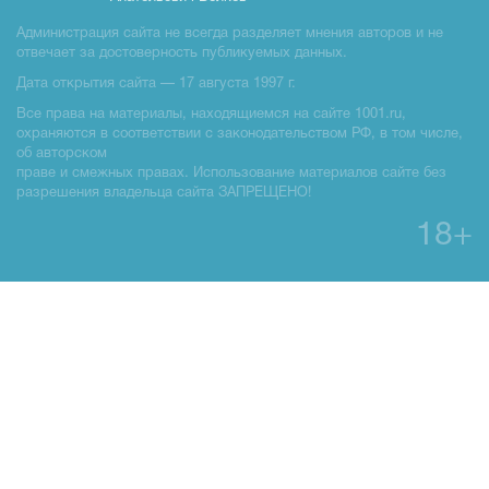
Администрация сайта не всегда разделяет мнения авторов и не
отвечает за достоверность публикуемых данных.
Дата открытия сайта — 17 августа 1997 г.
Все права на материалы, находящиемся на сайте 1001.ru,
охраняются в соответствии с законодательством РФ, в том числе,
об авторском
праве и смежных правах. Использование материалов сайте без
разрешения владельца сайта ЗАПРЕЩЕНО!
18+