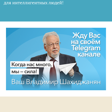
для интеллигентных людей
!