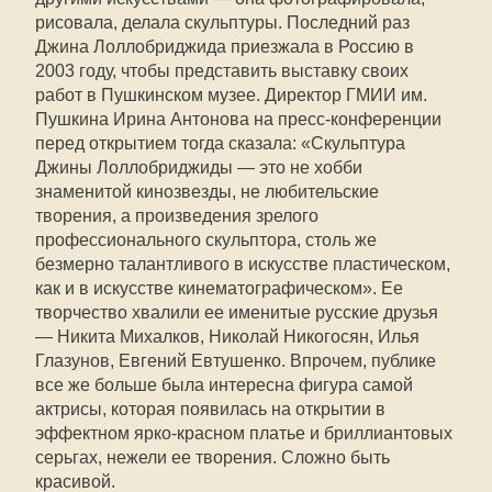
рисовала, делала скульптуры. Последний раз
Джина Лоллобриджида приезжала в Россию в
2003 году, чтобы представить выставку своих
работ в Пушкинском музее. Директор ГМИИ им.
Пушкина Ирина Антонова на пресс-конференции
перед открытием тогда сказала: «Скульптура
Джины Лоллобриджиды — это не хобби
знаменитой кинозвезды, не любительские
творения, а произведения зрелого
профессионального скульптора, столь же
безмерно талантливого в искусстве пластическом,
как и в искусстве кинематографическом». Ее
творчество хвалили ее именитые русские друзья
— Никита Михалков, Николай Никогосян, Илья
Глазунов, Евгений Евтушенко. Впрочем, публике
все же больше была интересна фигура самой
актрисы, которая появилась на открытии в
эффектном ярко-красном платье и бриллиантовых
серьгах, нежели ее творения. Сложно быть
красивой.