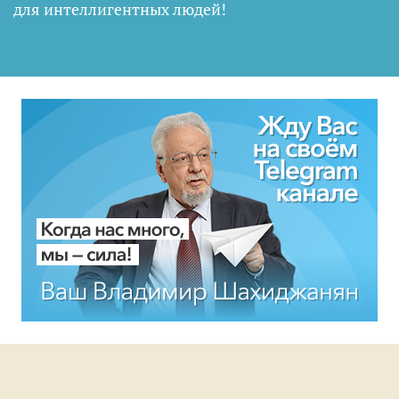
для интеллигентных людей
!