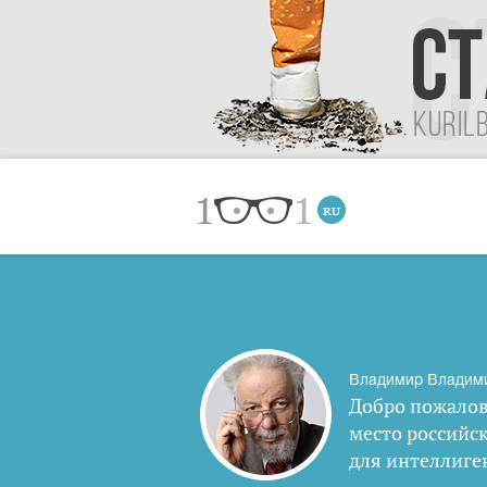
Владимир Владим
Добро пожалов
место российс
для интеллиге