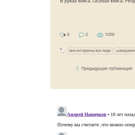
В руках книга. Особая книга. Ре
0
2
1056
мне интересны все люди
шахиджан
Предыдущая публикация