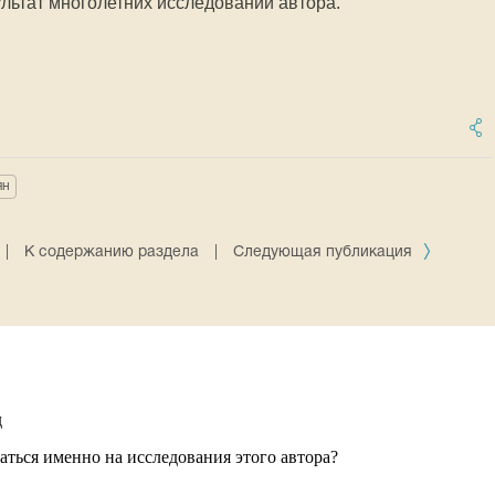
зультат многолетних исследований автора.
ян
|
К содержанию раздела
|
Следующая публикация