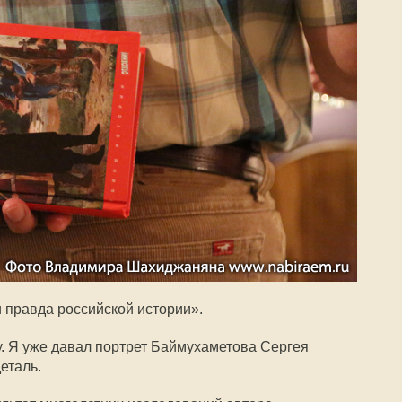
и правда российской истории».
у. Я уже давал портрет Баймухаметова Сергея
еталь.