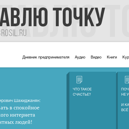
Дневник предпринимателя
Аудио
Видео
Книги
Ку
ЧТО ТАКОЕ
ПОЧ
СЧАСТЬЕ?
НЕ 
ирович Шахиджанян:
И К
ать в спокойное
ВСЁ
кого интернета
нтных людей
!