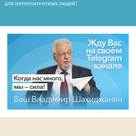
для интеллигентных людей
!