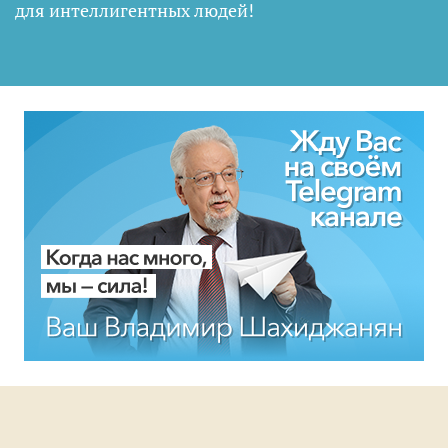
для интеллигентных людей
!