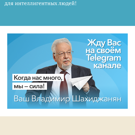
для интеллигентных людей
!