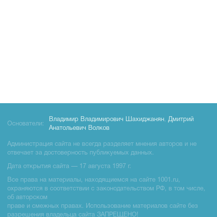
Владимир Владимирович Шахиджанян
,
Дмитрий
Основатели:
Анатольевич Волков
Администрация сайта не всегда разделяет мнения авторов и не
отвечает за достоверность публикуемых данных.
Дата открытия сайта — 17 августа 1997 г.
Все права на материалы, находящиемся на сайте 1001.ru,
охраняются в соответствии с законодательством РФ, в том числе,
об авторском
праве и смежных правах. Использование материалов сайте без
разрешения владельца сайта ЗАПРЕЩЕНО!