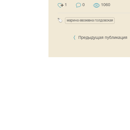
1
0
1060
марина евсеевна голдовская
Предыдущая публикация