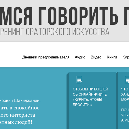
Дневник предпринимателя
Аудио
Видео
Книги
Ку
ОТЗЫВЫ ЧИТАТЕЛЕЙ
ЧТО
ОБ ОНЛАЙН-КНИГЕ
ХАН
«КУРИТЬ, ЧТОБЫ
МОР
ирович Шахиджанян:
БРОСИТЬ!»
ать в спокойное
ПОЧ
кого интернета
УЛЫ
нтных людей
!
А М