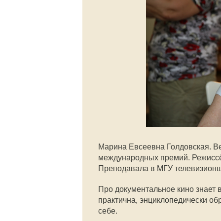
Марина Евсеевна Голдовская. Ве
международных премий. Режиссёр
Преподавала в МГУ телевизионщ
Про документальное кино знает в
практична, энциклопедически обр
себе.