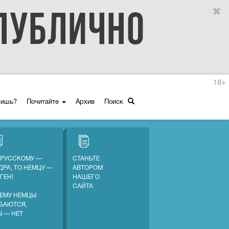
18+
ришь?
Почитайте
Архив
Поиск
 РУССКОМУ —
СТАНЬТЕ
ДРА, ТО НЕМЦУ —
АВТОРОМ
ГЕН!
НАШЕГО
САЙТА
ЕМУ НЕМЦЫ
БАЮТСЯ,
Ы — НЕТ