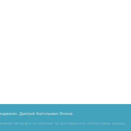
хиджанян
,
Дмитрий Анатольевич Волков
мнения авторов и не отвечает за достоверность публикуемых данных.