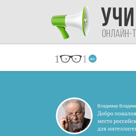
Владимир Владим
Добро пожалов
место российс
для интеллиге