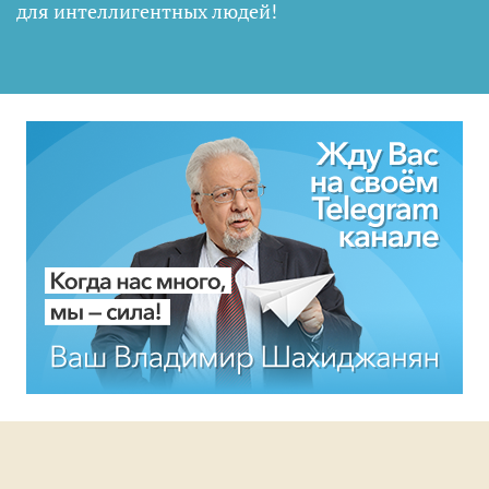
для интеллигентных людей
!