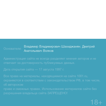
Владимир Владимирович Шахиджанян
,
Дмитрий
Основатели:
Анатольевич Волков
Администрация сайта не всегда разделяет мнения авторов и не
отвечает за достоверность публикуемых данных.
Дата открытия сайта — 17 августа 1997 г.
Все права на материалы, находящиемся на сайте 1001.ru,
охраняются в соответствии с законодательством РФ, в том числе,
об авторском
праве и смежных правах. Использование материалов сайте без
разрешения владельца сайта ЗАПРЕЩЕНО!
18+