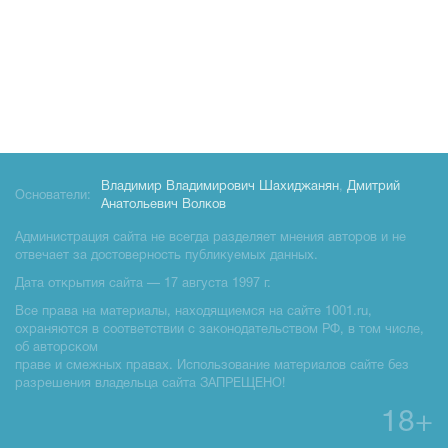
Владимир Владимирович Шахиджанян
,
Дмитрий
Основатели:
Анатольевич Волков
Администрация сайта не всегда разделяет мнения авторов и не
отвечает за достоверность публикуемых данных.
Дата открытия сайта — 17 августа 1997 г.
Все права на материалы, находящиемся на сайте 1001.ru,
охраняются в соответствии с законодательством РФ, в том числе,
об авторском
праве и смежных правах. Использование материалов сайте без
разрешения владельца сайта ЗАПРЕЩЕНО!
18+