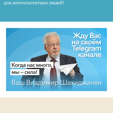
для интеллигентных людей
!