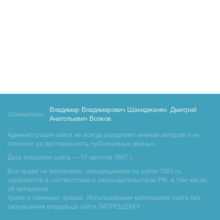
Владимир Владимирович Шахиджанян
,
Дмитрий
Основатели:
Анатольевич Волков
Администрация сайта не всегда разделяет мнения авторов и не
отвечает за достоверность публикуемых данных.
Дата открытия сайта — 17 августа 1997 г.
Все права на материалы, находящиемся на сайте 1001.ru,
охраняются в соответствии с законодательством РФ, в том числе,
об авторском
праве и смежных правах. Использование материалов сайте без
разрешения владельца сайта ЗАПРЕЩЕНО!