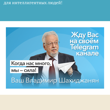
для интеллигентных людей
!