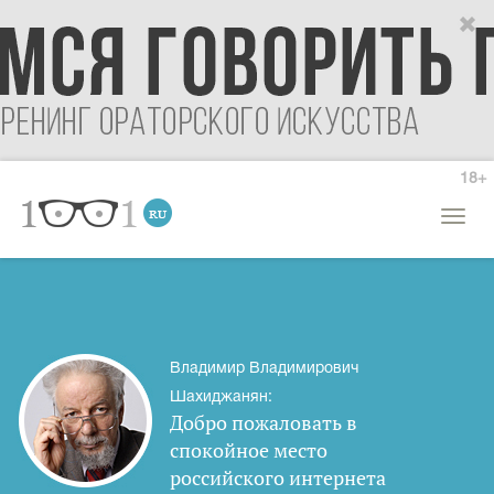
18+
Откры
меню
Владимир Владимирович
Шахиджанян:
Добро пожаловать в
спокойное место
российского интернета