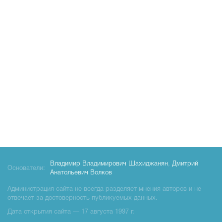
Владимир Владимирович Шахиджанян
,
Дмитрий
Основатели:
Анатольевич Волков
Администрация сайта не всегда разделяет мнения авторов и не
отвечает за достоверность публикуемых данных.
Дата открытия сайта — 17 августа 1997 г.