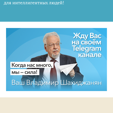
для интеллигентных людей
!