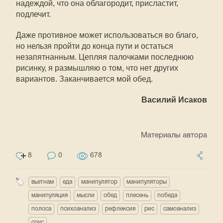
надеждой, что она облагородит, присластит,
подлечит.
Даже противное может использоваться во благо,
но нельзя пройти до конца пути и остаться
незапятнанным. Цепляя палочками последнюю
рисинку, я размышляю о том, что нет других
вариантов. Заканчивается мой обед.
Василий Исаков
Материалы автора
8
0
678
вьетнам
еда
манипулятор
манипуляторы
манипуляция
мысли
обед
плесень
победа
полоса
психоанализ
рефлексия
рис
самоанализ
соус