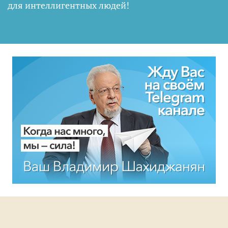
для интеллигентных людей
!