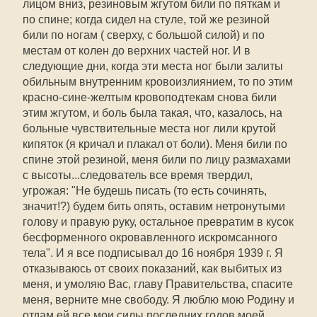
лицом вниз, резиновым жгутом били по пяткам и
по спине; когда сидел на стуле, той же резиной
били по ногам ( сверху, с большой силой) и по
местам от колен до верхних частей ног. И в
следующие дни, когда эти места ног были залиты
обильным внутренним кровоизлиянием, то по этим
красно-сине-желтым кровоподтекам снова били
этим жгутом, и боль была такая, что, казалось, на
больные чувствительные места ног лили крутой
кипяток (я кричал и плакал от боли). Меня били по
спине этой резиной, меня били по лицу размахами
с высоты...следователь все время твердил,
угрожая: "Не будешь писать (то есть сочинять,
значит!?) будем бить опять, оставим нетронутыми
голову и правую руку, остальное превратим в кусок
бесформенного окровавленного искромсанного
тела". И я все подписывал до 16 ноября 1939 г. Я
отказываюсь от своих показаний, как выбитых из
меня, и умоляю Вас, главу Правительства, спасите
меня, верните мне свободу. Я люблю мою Родину и
отдам ей все мои силы последних годов моей