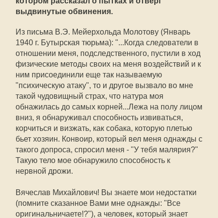
котором рассказал о пытках и отверг
выдвинутые обвинения.
Из письма В.Э. Мейерхольда Молотову (Январь
1940 г. Бутырская тюрьма): "...Когда следователи в
отношении меня, подследственного, пустили в ход
физические методы своих на меня воздействий и к
ним присоединили еще так называемую
"психическую атаку", то и другое вызвало во мне
такой чудовищный страх, что натура моя
обнажилась до самых корней...Лежа на полу лицом
вниз, я обнаруживал способность извиваться,
корчиться и визжать, как собака, которую плетью
бьет хозяин. Конвоир, который вел меня однажды с
такого допроса, спросил меня - "У тебя малярия?"
Такую тело мое обнаружило способность к
нервной дрожи.
Вячеслав Михайлович! Вы знаете мои недостатки
(помните сказанное Вами мне однажды: "Все
оригинальничаете!?"), а человек, который знает