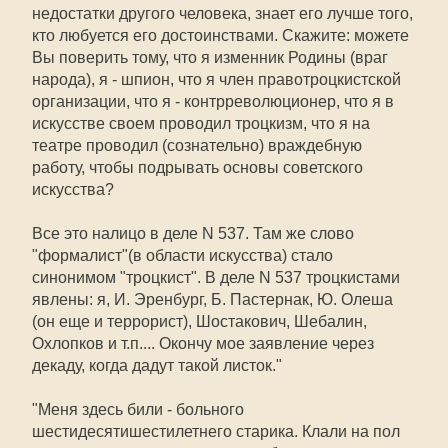
недостатки другого человека, знает его лучше того,
кто любуется его достоинствами. Скажите: можете
Вы поверить тому, что я изменник Родины (враг
народа), я - шпион, что я член правотроцкистской
организации, что я - контрреволюционер, что я в
искусстве своем проводил троцкизм, что я на
театре проводил (сознательно) враждебную
работу, чтобы подрывать основы советского
искусства?
Все это налицо в деле N 537. Там же слово
"формалист"(в области искусства) стало
синонимом "троцкист". В деле N 537 троцкистами
явлены: я, И. Эренбург, Б. Пастернак, Ю. Олеша
(он еще и террорист), Шостакович, Шебалин,
Охлопков и т.п.... Окончу мое заявление через
декаду, когда дадут такой листок."
"Меня здесь били - больного
шестидесятишестилетнего старика. Клали на пол