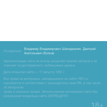
Владимир Владимирович Шахиджанян
,
Дмитрий
Основатели:
Анатольевич Волков
Администрация сайта не всегда разделяет мнения авторов и не
отвечает за достоверность публикуемых данных.
Дата открытия сайта — 17 августа 1997 г.
Все права на материалы, находящиемся на сайте 1001.ru,
охраняются в соответствии с законодательством РФ, в том числе,
об авторском
праве и смежных правах. Использование материалов сайте без
разрешения владельца сайта ЗАПРЕЩЕНО!
18+