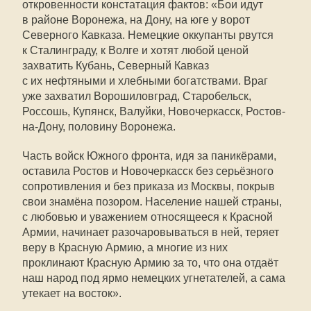
откровенности констатация фактов: «Бои идут
в районе Воронежа, на Дону, на юге у ворот
Северного Кавказа. Немецкие оккупанты рвутся
к Сталинграду, к Волге и хотят любой ценой
захватить Кубань, Северный Кавказ
с их нефтяными и хлебными богатствами. Враг
уже захватил Ворошиловград, Старобельск,
Россошь, Купянск, Валуйки, Новочеркасск, Ростов-
на-Дону, половину Воронежа.
Часть войск Южного фронта, идя за паникёрами,
оставила Ростов и Новочеркасск без серьёзного
сопротивления и без приказа из Москвы, покрыв
свои знамёна позором. Население нашей страны,
с любовью и уважением относящееся к Красной
Армии, начинает разочаровываться в ней, теряет
веру в Красную Армию, а многие из них
проклинают Красную Армию за то, что она отдаёт
наш народ под ярмо немецких угнетателей, а сама
утекает на восток».