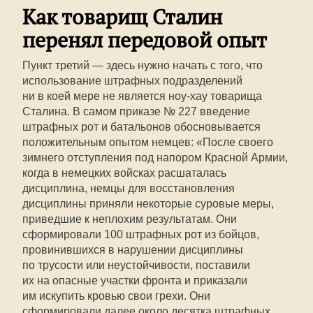
Как товарищ Сталин
перенял передовой опыт
Пункт третий — здесь нужно начать с того, что
использование штрафных подразделений
ни в коей мере не является ноу-хау товарища
Сталина. В самом приказе № 227 введение
штрафных рот и батальонов обосновывается
положительным опытом немцев: «После своего
зимнего отступления под напором Красной Армии,
когда в немецких войсках расшаталась
дисциплина, немцы для восстановления
дисциплины приняли некоторые суровые меры,
приведшие к неплохим результатам. Они
сформировали 100 штрафных рот из бойцов,
провинившихся в нарушении дисциплины
по трусости или неустойчивости, поставили
их на опасные участки фронта и приказали
им искупить кровью свои грехи. Они
сформировали далее около десятка штрафных