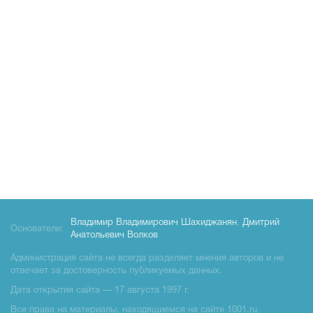
Владимир Владимирович Шахиджанян
,
Дмитрий
Основатели:
Анатольевич Волков
Администрация сайта не всегда разделяет мнения авторов и не
отвечает за достоверность публикуемых данных.
Дата открытия сайта — 17 августа 1997 г.
Все права на материалы, находящиемся на сайте 1001.ru,