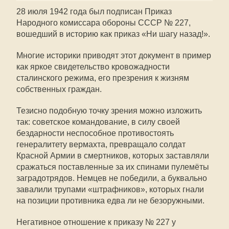
28 июля 1942 года был подписан Приказ
Народного комиссара обороны СССР № 227,
вошедший в историю как приказ «Ни шагу назад!».
Многие историки приводят этот документ в пример
как яркое свидетельство кровожадности
сталинского режима, его презрения к жизням
собственных граждан.
Тезисно подобную точку зрения можно изложить
так: советское командование, в силу своей
бездарности неспособное противостоять
генералитету вермахта, превращало солдат
Красной Армии в смертников, которых заставляли
сражаться поставленные за их спинами пулемёты
заградотрядов. Немцев не победили, а буквально
завалили трупами «штрафников», которых гнали
на позиции противника едва ли не безоружными.
Негативное отношение к приказу № 227 у