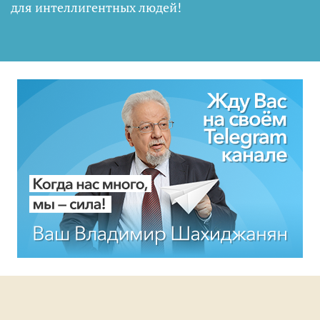
для интеллигентных людей
!