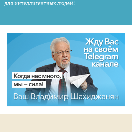
для интеллигентных людей
!