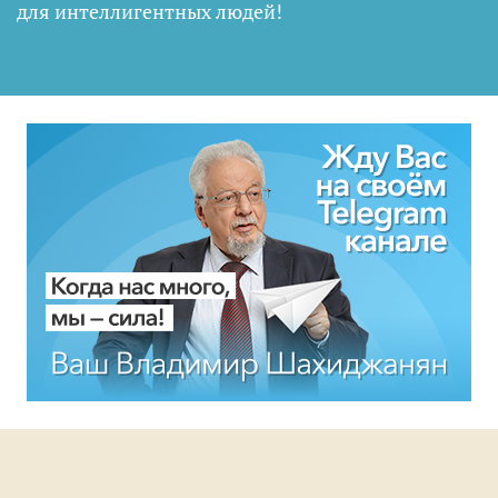
для интеллигентных людей
!