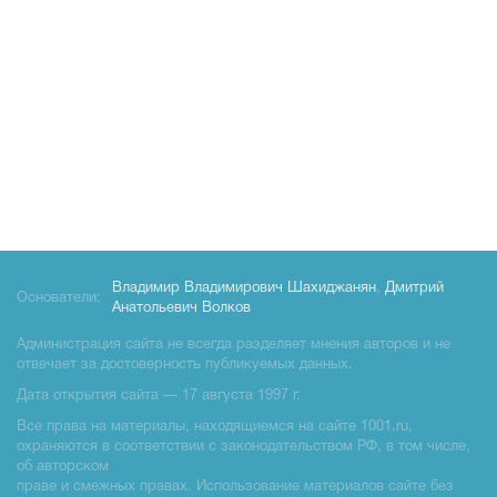
Владимир Владимирович Шахиджанян
,
Дмитрий
Основатели:
Анатольевич Волков
Администрация сайта не всегда разделяет мнения авторов и не
отвечает за достоверность публикуемых данных.
Дата открытия сайта — 17 августа 1997 г.
Все права на материалы, находящиемся на сайте 1001.ru,
охраняются в соответствии с законодательством РФ, в том числе,
об авторском
праве и смежных правах. Использование материалов сайте без