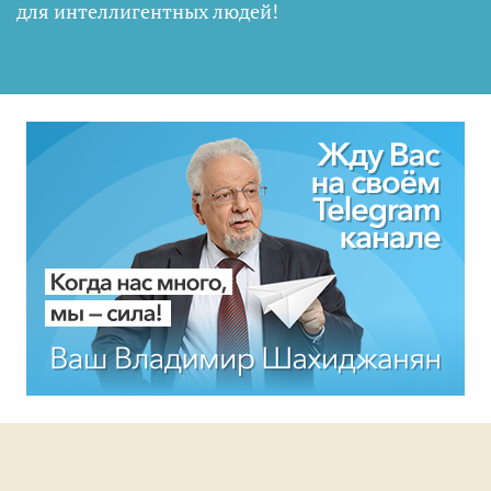
для интеллигентных людей
!