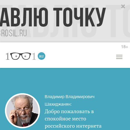
18+
Откры
меню
Владимир Владимирович
Шахиджанян:
Добро пожаловать в
спокойное место
российского интернета