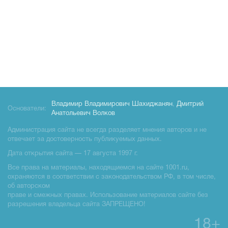
Владимир Владимирович Шахиджанян
,
Дмитрий
Основатели:
Анатольевич Волков
Администрация сайта не всегда разделяет мнения авторов и не
отвечает за достоверность публикуемых данных.
Дата открытия сайта — 17 августа 1997 г.
Все права на материалы, находящиемся на сайте 1001.ru,
охраняются в соответствии с законодательством РФ, в том числе,
об авторском
праве и смежных правах. Использование материалов сайте без
разрешения владельца сайта ЗАПРЕЩЕНО!
18+