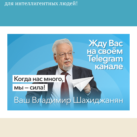
для интеллигентных людей
!