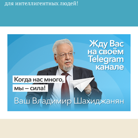
для интеллигентных людей
!