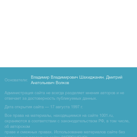
Владимир Владимирович Шахиджанян
,
Дмитрий
Основатели:
Анатольевич Волков
Администрация сайта не всегда разделяет мнения авторов и не
отвечает за достоверность публикуемых данных.
Дата открытия сайта — 17 августа 1997 г.
Все права на материалы, находящиемся на сайте 1001.ru,
охраняются в соответствии с законодательством РФ, в том числе,
об авторском
праве и смежных правах. Использование материалов сайте без