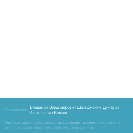
Владимир Владимирович Шахиджанян
,
Дмитрий
Основатели:
Анатольевич Волков
Администрация сайта не всегда разделяет мнения авторов и не
отвечает за достоверность публикуемых данных.