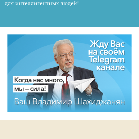
для интеллигентных людей
!