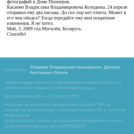
Владимир Владимирович Шахиджанян
,
Дмитрий
Основатели:
Анатольевич Волков
Администрация сайта не всегда разделяет мнения авторов и не
отвечает за достоверность публикуемых данных.
Дата открытия сайта — 17 августа 1997 г.
Все права на материалы, находящиемся на сайте 1001.ru,
охраняются в соответствии с законодательством РФ, в том числе,
об авторском
праве и смежных правах. Использование материалов сайте без
разрешения владельца сайта ЗАПРЕЩЕНО!