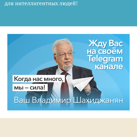
для интеллигентных людей
!