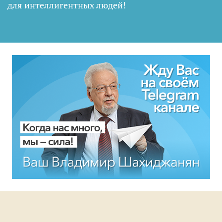
для интеллигентных людей
!