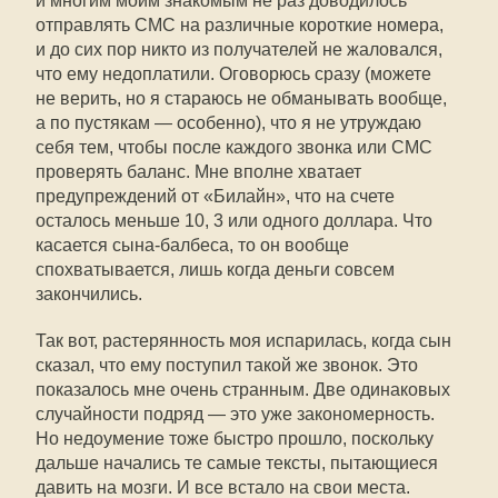
и многим моим знакомым не раз доводилось
отправлять СМС на различные короткие номера,
и до сих пор никто из получателей не жаловался,
что ему недоплатили. Оговорюсь сразу (можете
не верить, но я стараюсь не обманывать вообще,
а по пустякам — особенно), что я не утруждаю
себя тем, чтобы после каждого звонка или СМС
проверять баланс. Мне вполне хватает
предупреждений от «Билайн», что на счете
осталось меньше 10, 3 или одного доллара. Что
касается сына-балбеса, то он вообще
спохватывается, лишь когда деньги совсем
закончились.
Так вот, растерянность моя испарилась, когда сын
сказал, что ему поступил такой же звонок. Это
показалось мне очень странным. Две одинаковых
случайности подряд — это уже закономерность.
Но недоумение тоже быстро прошло, поскольку
дальше начались те самые тексты, пытающиеся
давить на мозги. И все встало на свои места.