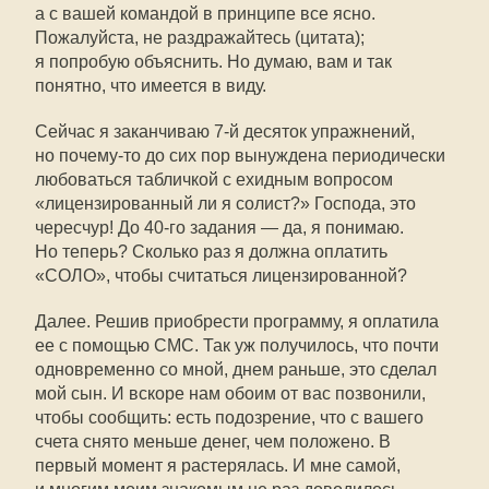
а с вашей командой в принципе все ясно.
Пожалуйста, не раздражайтесь (цитата);
я попробую объяснить. Но думаю, вам и так
понятно, что имеется в виду.
Сейчас я заканчиваю
7-й
десяток упражнений,
но
почему-то
до сих пор вынуждена периодически
любоваться табличкой с ехидным вопросом
«лицензированный ли я солист?» Господа, это
чересчур! До
40-го
задания — да, я понимаю.
Но теперь? Сколько раз я должна оплатить
«СОЛО», чтобы считаться лицензированной?
Далее. Решив приобрести программу, я оплатила
ее с помощью СМС. Так уж получилось, что почти
одновременно со мной, днем раньше, это сделал
мой сын. И вскоре нам обоим от вас позвонили,
чтобы сообщить: есть подозрение, что с вашего
счета снято меньше денег, чем положено. В
первый момент я растерялась. И мне самой,