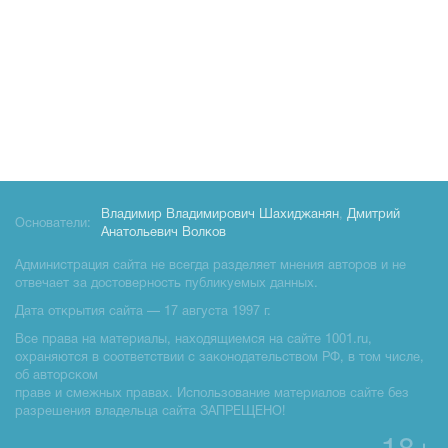
Владимир Владимирович Шахиджанян
,
Дмитрий
Основатели:
Анатольевич Волков
Администрация сайта не всегда разделяет мнения авторов и не
отвечает за достоверность публикуемых данных.
Дата открытия сайта — 17 августа 1997 г.
Все права на материалы, находящиемся на сайте 1001.ru,
охраняются в соответствии с законодательством РФ, в том числе,
об авторском
праве и смежных правах. Использование материалов сайте без
разрешения владельца сайта ЗАПРЕЩЕНО!