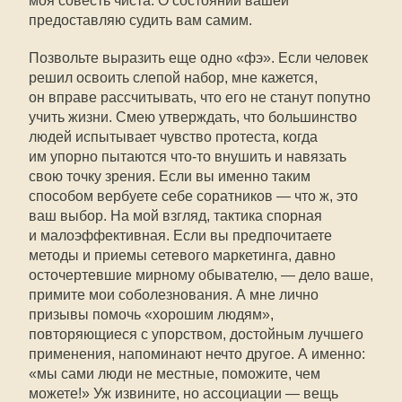
моя совесть чиста. О состоянии вашей
предоставляю судить вам самим.
Позвольте выразить еще одно «фэ». Если человек
решил освоить слепой набор, мне кажется,
он вправе рассчитывать, что его не станут попутно
учить жизни. Смею утверждать, что большинство
людей испытывает чувство протеста, когда
им упорно пытаются
что-то
внушить и навязать
свою точку зрения. Если вы именно таким
способом вербуете себе соратников — что ж, это
ваш выбор. На мой взгляд, тактика спорная
и малоэффективная. Если вы предпочитаете
методы и приемы сетевого маркетинга, давно
осточертевшие мирному обывателю, — дело ваше,
примите мои соболезнования. А мне лично
призывы помочь «хорошим людям»,
повторяющиеся с упорством, достойным лучшего
применения, напоминают нечто другое. А именно:
«мы сами люди не местные, поможите, чем
можете!» Уж извините, но ассоциации — вещь