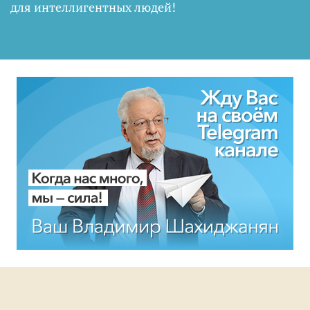
для интеллигентных людей
!