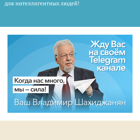
для интеллигентных людей
!